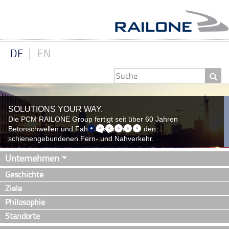
DE
EN
SOLUTIONS YOUR WAY.
QUALITÄT KENNT KEINE GRENZEN.
Die PCM RAILONE Group fertigt seit über 60 Jahren
Unsere Mitarbeiter stehen Ihnen in neun Ländern in Europa,
Betonschwellen und Fahrwegsysteme für den
Asien und Nordamerika zur Verfügung.
schienengebundenen Fern- und Nahverkehr.
Unternehmen
Geschichte
Ziele
Philosophie
Standorte