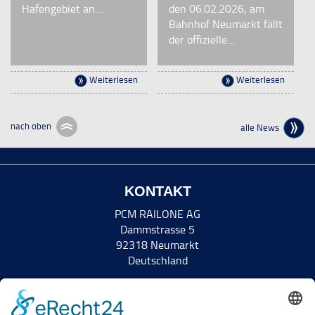
Hafengebiet an…
den 06.02.2026, am
Bahnhof Neumarkt fällt
der offizielle…
Weiterlesen
Weiterlesen
nach oben
alle News
KONTAKT
PCM RAILONE AG
Dammstrasse 5
92318 Neumarkt
Deutschland
Tel +49 9181 8952-0
Fax +49 9181 8952-5011